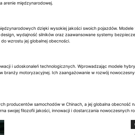
na arenie międzynarodowej.
międzynarodowych dzięki wysokiej jakości swoich pojazdów. Modele 
y design, wydajność silników oraz zaawansowane systemy bezpiecze
 do wzrostu jej globalnej obecności.
owacji i udoskonaleń technologicznych. Wprowadzając modele hybryd
i w branży motoryzacyjnej. Ich zaangażowanie w rozwój nowoczesnych
cych producentów samochodów w Chinach, a jej globalna obecność na
rna swojej filozofii jakości, innowacji i dostarczania nowoczesnych