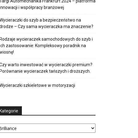
Targi Automechanika Frankfurt 2024 – platforma
innowacji i współpracy branżowej
Wycieraczki do szyb a bezpieczeństwo na
drodze – Czy sama wycieraczka ma znaczenie?
Rodzaje wycieraczek samochodowych do szyb i
ich zastosowanie: Kompleksowy poradnik na
wiosnę!
Czy warto inwestować w wycieraczki premium?
Porównanie wycieraczek tańszych i droższych.
Wycieraczki szkieletowe w motoryzacji
Kategorie
tegorie