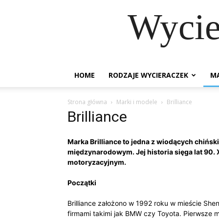
Wycie
HOME
RODZAJE WYCIERACZEK
MA
Strona główna
Marki i modele
Brilliance
Brilliance
Marka Brilliance to jedna z wiodących chiń
międzynarodowym. Jej historia sięga lat 90.
motoryzacyjnym.
Początki
Brilliance założono w 1992 roku w mieście Sh
firmami takimi jak BMW czy Toyota. Pierwsze mo