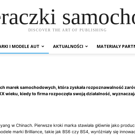
raczki samoc
DISCOVER THE ART OF PUBLISHING
RKI I MODELE AUT
AKTUALNOŚCI
MATERIAŁY PART
skich marek samochodowych, która zyskała rozpoznawalność zarów
 XX wieku, kiedy to firma rozpoczęła swoją działalność, wyznacza
enyang w Chinach. Pierwsze kroki marka stawiała głównie jako prod
dele marki Brilliance, takie jak BS6 czy BS4, wyróżniały się innowa