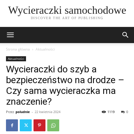
Wycieraczki samochodowe
DISCOVER THE ART OF PUBLISHING
Strona główna
Aktualności
Aktualności
Wycieraczki do szyb a
bezpieczeństwo na drodze –
Czy sama wycieraczka ma
znaczenie?
Przez
poludnie
-
22 kwietnia 2024
1119
0