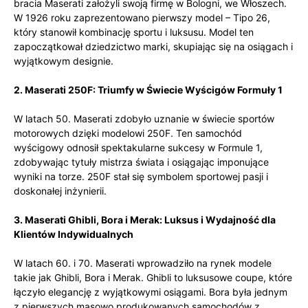
bracia Maserati założyli swoją firmę w Bologni, we Włoszech.
W 1926 roku zaprezentowano pierwszy model – Tipo 26,
który stanowił kombinację sportu i luksusu. Model ten
zapoczątkował dziedzictwo marki, skupiając się na osiągach i
wyjątkowym designie.
2. Maserati 250F: Triumfy w Świecie Wyścigów Formuły 1
W latach 50. Maserati zdobyło uznanie w świecie sportów
motorowych dzięki modelowi 250F. Ten samochód
wyścigowy odnosił spektakularne sukcesy w Formule 1,
zdobywając tytuły mistrza świata i osiągając imponujące
wyniki na torze. 250F stał się symbolem sportowej pasji i
doskonałej inżynierii.
3. Maserati Ghibli, Bora i Merak: Luksus i Wydajność dla
Klientów Indywidualnych
W latach 60. i 70. Maserati wprowadziło na rynek modele
takie jak Ghibli, Bora i Merak. Ghibli to luksusowe coupe, które
łączyło elegancję z wyjątkowymi osiągami. Bora była jednym
z pierwszych masowo produkowanych samochodów z