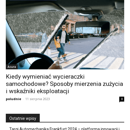
Acura
Kiedy wymieniać wycieraczki
samochodowe? Sposoby mierzenia zużycia
i wskaźniki eksploatacji
poludnie
-
11 sierpnia 2023
0
Ostatnie wpisy
Targi Automechanika Frankfurt 2024 – platforma innowacji i