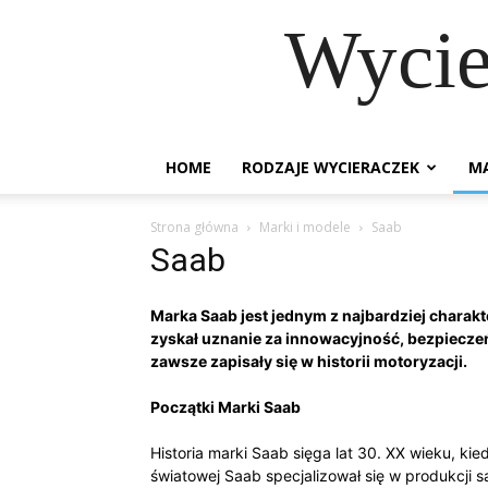
Wycie
HOME
RODZAJE WYCIERACZEK
MA
Strona główna
Marki i modele
Saab
Saab
Marka Saab jest jednym z najbardziej char
zyskał uznanie za innowacyjność, bezpieczeń
zawsze zapisały się w historii motoryzacji.
Początki Marki Saab
Historia marki Saab sięga lat 30. XX wieku, ki
światowej Saab specjalizował się w produkcji 