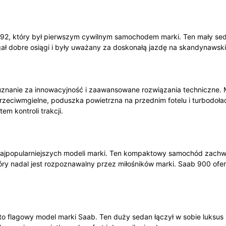
2, który był pierwszym cywilnym samochodem marki. Ten mały sedan
ał dobre osiągi i były uważany za doskonałą jazdę na skandynawsk
 uznanie za innowacyjność i zaawansowane rozwiązania techniczne. 
a przeciwmgielne, poduszka powietrzna na przednim fotelu i turbodo
 kontroli trakcji.
z najpopularniejszych modeli marki. Ten kompaktowy samochód zac
tóry nadal jest rozpoznawalny przez miłośników marki. Saab 900 of
o flagowy model marki Saab. Ten duży sedan łączył w sobie luksus i