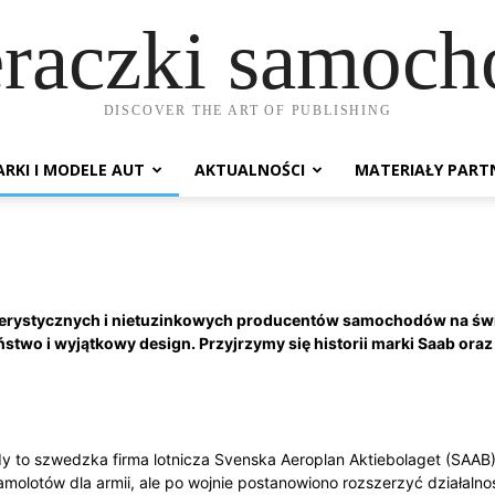
raczki samoc
DISCOVER THE ART OF PUBLISHING
RKI I MODELE AUT
AKTUALNOŚCI
MATERIAŁY PART
akterystycznych i nietuzinkowych producentów samochodów na św
stwo i wyjątkowy design. Przyjrzymy się historii marki Saab oraz
edy to szwedzka firma lotnicza Svenska Aeroplan Aktiebolaget (SAAB)
samolotów dla armii, ale po wojnie postanowiono rozszerzyć działal