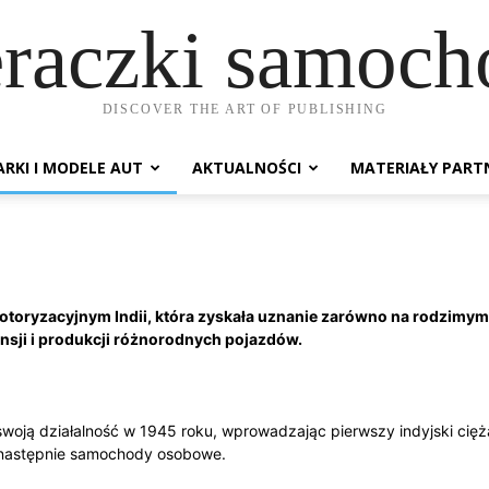
raczki samoc
DISCOVER THE ART OF PUBLISHING
RKI I MODELE AUT
AKTUALNOŚCI
MATERIAŁY PART
oryzacyjnym Indii, która zyskała uznanie zarówno na rodzimym ryn
sji i produkcji różnorodnych pojazdów.
swoją działalność w 1945 roku, wprowadzając pierwszy indyjski cięż
 następnie samochody osobowe.