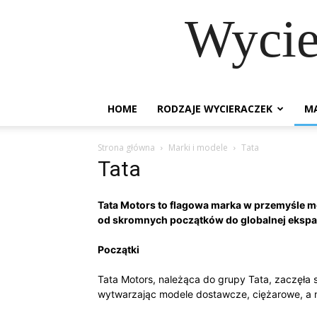
Wycie
HOME
RODZAJE WYCIERACZEK
MA
Strona główna
Marki i modele
Tata
Tata
Tata Motors to flagowa marka w przemyśle mot
od skromnych początków do globalnej ekspan
Początki
Tata Motors, należąca do grupy Tata, zaczęła 
wytwarzając modele dostawcze, ciężarowe, a